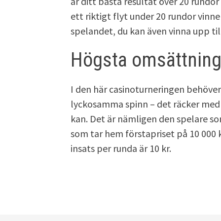
är ditt bästa resultat över 20 rundor
ett riktigt flyt under 20 rundor vinne
spelandet, du kan även vinna upp till
Högsta omsättnin
I den här casinoturneringen behöver 
lyckosamma spinn – det räcker med 
kan. Det är nämligen den spelare som
som tar hem förstapriset på 10 000 kr
insats per runda är 10 kr.