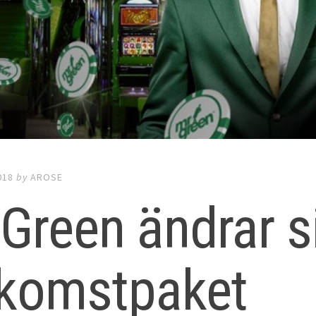
018
by
AROSE
Green ändrar si
lkomstpaket