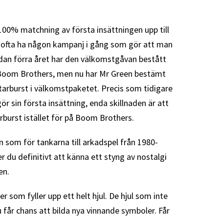
00% matchning av första insättningen upp till
 ofta ha någon kampanj i gång som gör att man
edan förra året har den välkomstgåvan bestått
n Boom Brothers, men nu har Mr Green bestämt
tarburst i välkomstpaketet. Precis som tidigare
r sin första insättning, enda skillnaden är att
burst istället för på Boom Brothers.
 som för tankarna till arkadspel från 1980-
 du definitivt att känna ett styng av nostalgi
en.
 som fyller upp ett helt hjul. De hjul som inte
u får chans att bilda nya vinnande symboler. Får