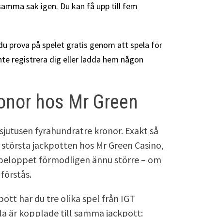
samma sak igen. Du kan få upp till fem
du prova på spelet gratis genom att spela för
te registrera dig eller ladda hem någon
onor hos Mr Green
sjutusen fyrahundratre kronor. Exakt så
n största jackpotten hos Mr Green Casino,
r beloppet förmodligen ännu större – om
förstås.
ott har du tre olika spel från IGT
a är kopplade till samma jackpott: