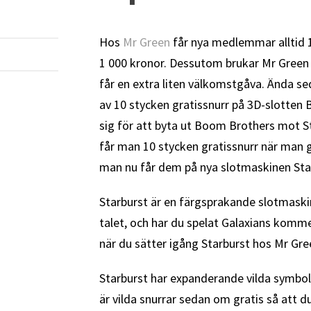
Hos
Mr Green
får nya medlemmar alltid 1
1 000 kronor. Dessutom brukar Mr Green
får en extra liten välkomstgåva. Ända s
av 10 stycken gratissnurr på 3D-slotte
sig för att byta ut Boom Brothers mot S
får man 10 stycken gratissnurr när man gö
man nu får dem på nya slotmaskinen Star
Starburst är en färgsprakande slotmaskin
talet, och har du spelat Galaxians kommer
när du sätter igång Starburst hos Mr Gre
Starburst har expanderande vilda symboler
är vilda snurrar sedan om gratis så att d