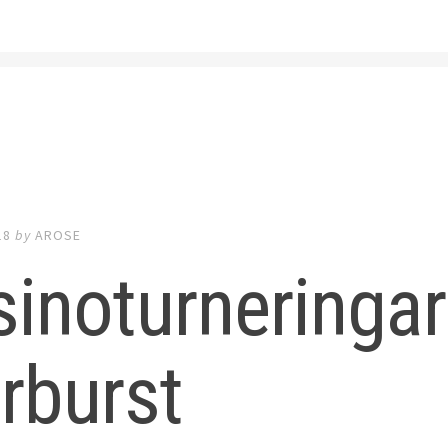
18
by
AROSE
inoturneringar
rburst