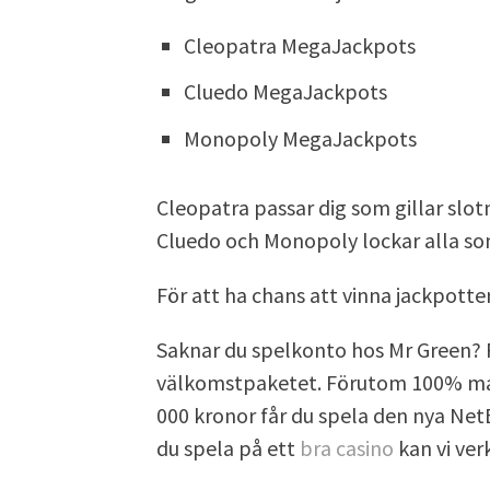
Cleopatra MegaJackpots
Cluedo MegaJackpots
Monopoly MegaJackpots
Cleopatra passar dig som gillar sl
Cluedo och Monopoly lockar alla som
För att ha chans att vinna jackpotte
Saknar du spelkonto hos Mr Green? R
välkomstpaketet. Förutom 100% match
000 kronor får du spela den nya NetEn
du spela på ett
bra casino
kan vi ve