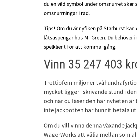
du en vild symbol under omsnurret sker 
omsnurrningar i rad.
Tips! Om du är nyfiken på Starburst kan 
låtsaspengar hos Mr Green. Du behöver in
spelklient för att komma igång.
Vinn 35 247 403 kr
Trettiofem miljoner tvåhundrafyrtio
mycket ligger i skrivande stund i de
och när du läser den här nyheten ä
inte jackpotten har hunnit betala ut 
Om du vill vinna denna växande jackp
WagerWorks att välja mellan som all