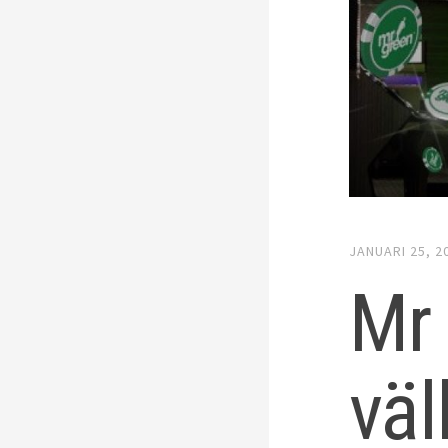
JANUARI 25, 2
Mr 
vä