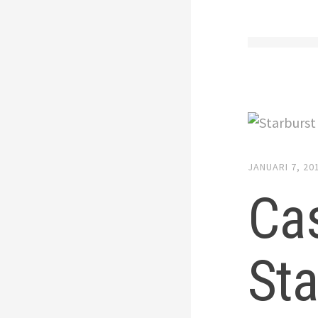
JANUARI 7, 20
Cas
Sta