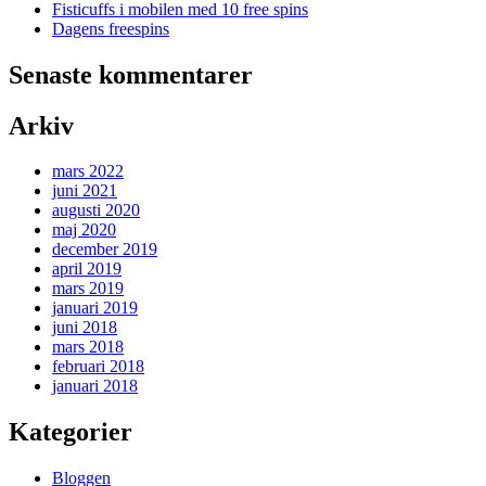
Fisticuffs i mobilen med 10 free spins
Dagens freespins
Senaste kommentarer
Arkiv
mars 2022
juni 2021
augusti 2020
maj 2020
december 2019
april 2019
mars 2019
januari 2019
juni 2018
mars 2018
februari 2018
januari 2018
Kategorier
Bloggen