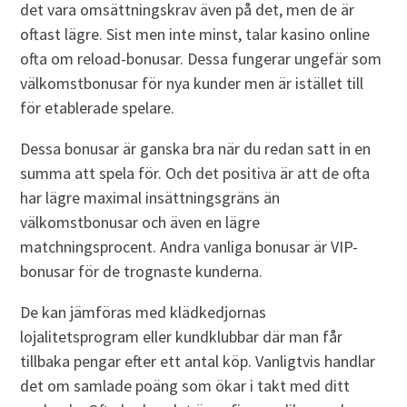
det vara omsättningskrav även på det, men de är
oftast lägre. Sist men inte minst, talar kasino online
ofta om reload-bonusar. Dessa fungerar ungefär som
välkomstbonusar för nya kunder men är istället till
för etablerade spelare.
Dessa bonusar är ganska bra när du redan satt in en
summa att spela för. Och det positiva är att de ofta
har lägre maximal insättningsgräns än
välkomstbonusar och även en lägre
matchningsprocent. Andra vanliga bonusar är VIP-
bonusar för de trognaste kunderna.
De kan jämföras med klädkedjornas
lojalitetsprogram eller kundklubbar där man får
tillbaka pengar efter ett antal köp. Vanligtvis handlar
det om samlade poäng som ökar i takt med ditt