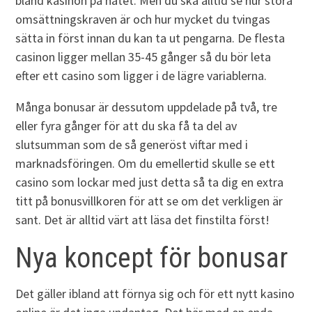
bland kasinon på nätet. Men du ska alltid se hur stora
omsättningskraven är och hur mycket du tvingas
sätta in först innan du kan ta ut pengarna. De flesta
casinon ligger mellan 35-45 gånger så du bör leta
efter ett casino som ligger i de lägre variablerna.
Många bonusar är dessutom uppdelade på två, tre
eller fyra gånger för att du ska få ta del av
slutsumman som de så generöst viftar med i
marknadsföringen. Om du emellertid skulle se ett
casino som lockar med just detta så ta dig en extra
titt på bonusvillkoren för att se om det verkligen är
sant. Det är alltid värt att läsa det finstilta först!
Nya koncept för bonusar
Det gäller ibland att förnya sig och för ett nytt kasino