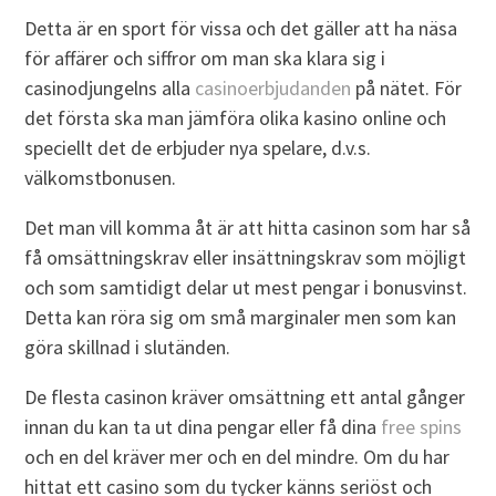
Detta är en sport för vissa och det gäller att ha näsa
för affärer och siffror om man ska klara sig i
casinodjungelns alla
casinoerbjudanden
på nätet. För
det första ska man jämföra olika kasino online och
speciellt det de erbjuder nya spelare, d.v.s.
välkomstbonusen.
Det man vill komma åt är att hitta casinon som har så
få omsättningskrav eller insättningskrav som möjligt
och som samtidigt delar ut mest pengar i bonusvinst.
Detta kan röra sig om små marginaler men som kan
göra skillnad i slutänden.
De flesta casinon kräver omsättning ett antal gånger
innan du kan ta ut dina pengar eller få dina
free spins
och en del kräver mer och en del mindre. Om du har
hittat ett casino som du tycker känns seriöst och