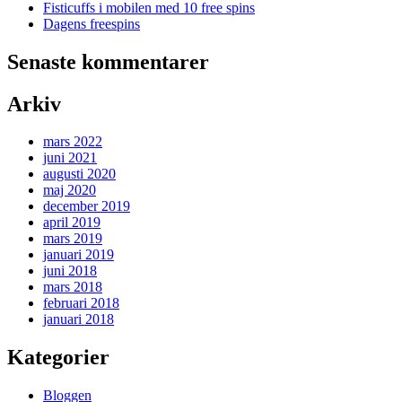
Fisticuffs i mobilen med 10 free spins
Dagens freespins
Senaste kommentarer
Arkiv
mars 2022
juni 2021
augusti 2020
maj 2020
december 2019
april 2019
mars 2019
januari 2019
juni 2018
mars 2018
februari 2018
januari 2018
Kategorier
Bloggen